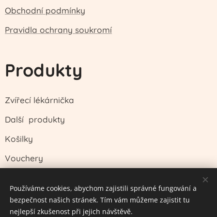
Obchodní podmínky
Pravidla ochrany soukromí
Produkty
Zvířecí lékárnička
Další produkty
Košilky
Vouchery
Používáme cookies, abychom zajistili správné fungování a
bezpečnost našich stránek. Tím vám můžeme zajistit tu
Husova 1747, Pardubice , 53003
Cookies
nejlepší zkušenost při jejich návštěvě.