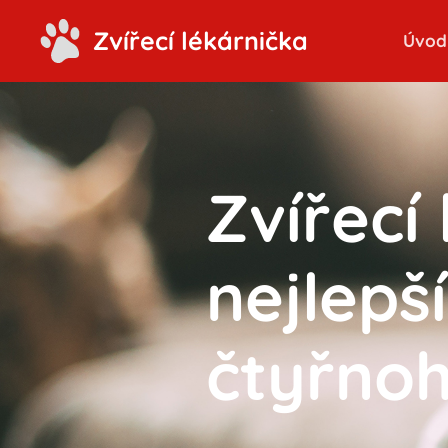
Zvířecí lékárnička
Úvod
Zvířecí
nejlepš
čtyřno