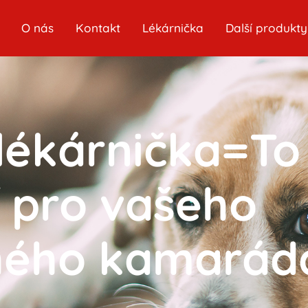
O nás
Kontakt
Lékárnička
Další produkty
 lékárnička=To
í pro vašeho
hého kamarád