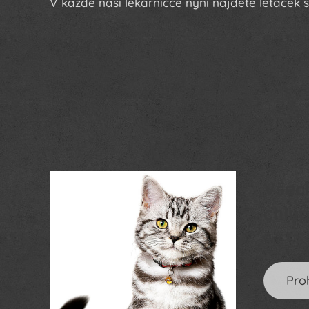
V každé naší lékárničce nyní najdete letáček
Všec
chlu
Pro