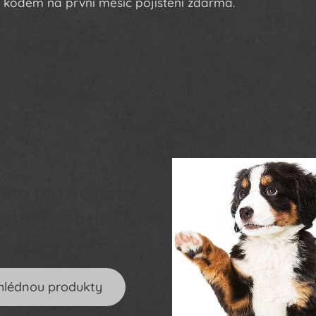
 s kodem na první měsíc pojištění zdarma.
hno pro vašeho
patého mazlíčka
hlédnou produkty