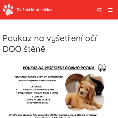
Zvířecí lékárnička
Poukaz na vyšetření očí
DOO štěně