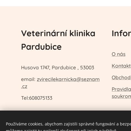
Veterinární klinika
Info
Pardubice
O nás
Kontakt
Husova 1747, Pardubice , 53003
Obchod
email:
zvirecilekarnicka@seznam
.cz
Pravidl
soukro
Tel:608075133
Používáme cookies, abychom zajistili správné fungování a bezp
můžeme zajistit tu nejlepší zkušenost při jejich návštěvě.