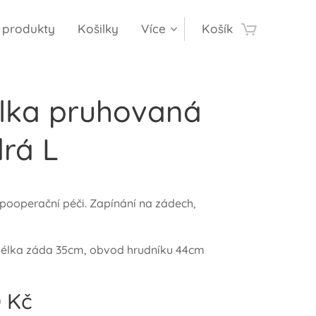
í produkty
Košilky
Více
Košík
ilka pruhovaná
rá L
 pooperační péči. Zapínání na zádech,
élka záda 35cm, obvod hrudníku 44cm
0
Kč