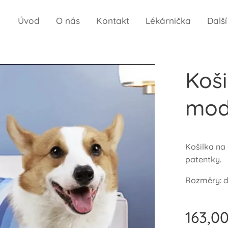
Úvod
O nás
Kontakt
Lékárnička
Dalš
Koš
mod
Košilka na
patentky.
Rozměry: d
163,0