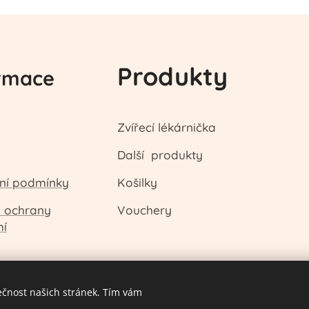
Produkty
rmace
Zvířecí lékárnička
Další produkty
ní podmínky
Košilky
a ochrany
Vouchery
mí
ečnost našich stránek. Tím vám