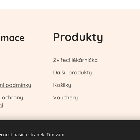
Produkty
rmace
Zvířecí lékárnička
Další produkty
ní podmínky
Košilky
a ochrany
Vouchery
mí
ečnost našich stránek. Tím vám