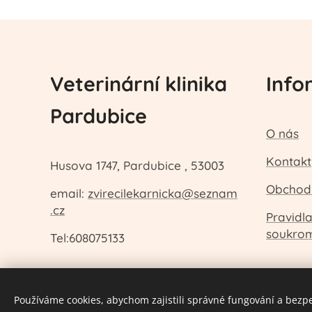
Veterinární klinika
Info
Pardubice
O nás
Kontakt
Husova 1747, Pardubice , 53003
Obchod
email:
zvirecilekarnicka@seznam
.cz
Pravidl
soukro
Tel:608075133
Používáme cookies, abychom zajistili správné fungování a bezp