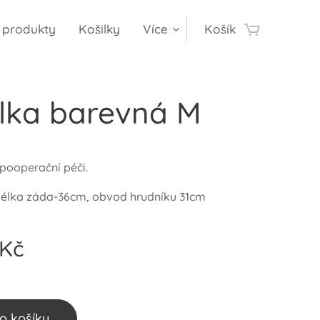
í produkty
Košilky
Více
Košík
ilka barevná M
 pooperační péči.
élka záda-36cm, obvod hrudníku 31cm
Kč
o košíku