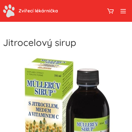
Zvířecí lékárnička
Jitrocelový sirup